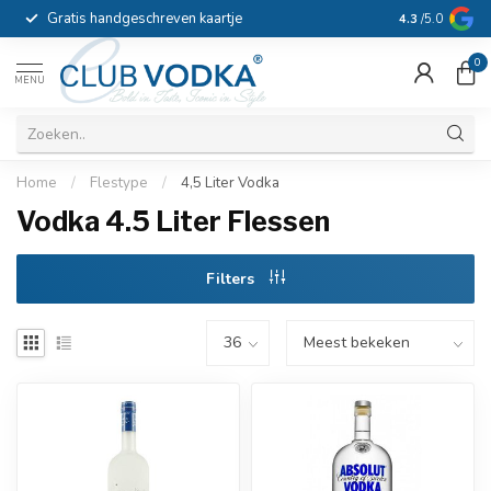
Gratis handgeschreven kaartje
Voor 16:00 b
4.3
/5.0
0
MENU
Home
/
Flestype
/
4,5 Liter Vodka
Vodka 4.5 Liter Flessen
Filters