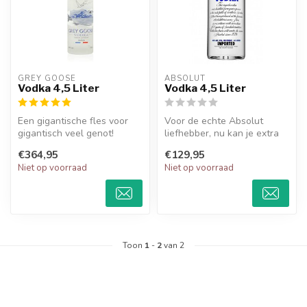
GREY GOOSE
ABSOLUT
Vodka 4,5 Liter
Vodka 4,5 Liter
Een gigantische fles voor
Voor de echte Absolut
gigantisch veel genot!
liefhebber, nu kan je extra
veel genieten met deze
€364,95
€129,95
grote f...
Niet op voorraad
Niet op voorraad
Toon
1
-
2
van 2