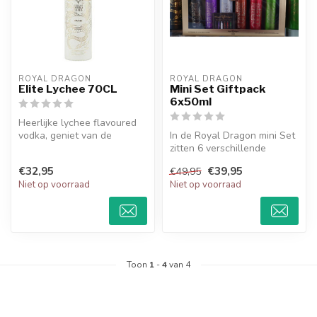
ROYAL DRAGON
ROYAL DRAGON
Elite Lychee 70CL
Mini Set Giftpack
6x50ml
Heerlijke lychee flavoured
vodka, geniet van de
In de Royal Dragon mini Set
tropische tonen in deze
zitten 6 verschillende
vodka.
soorten smaken van frisse
€32,95
€39,95
€49,95
tot...
Niet op voorraad
Niet op voorraad
Toon
1
-
4
van 4