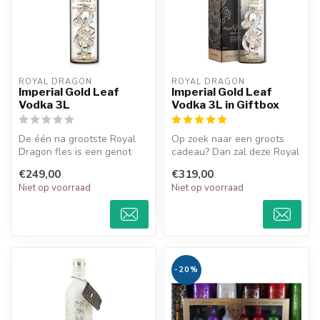
ROYAL DRAGON
ROYAL DRAGON
Imperial Gold Leaf
Imperial Gold Leaf
Vodka 3L
Vodka 3L in Giftbox
De één na grootste Royal
Op zoek naar een groots
Dragon fles is een genot
cadeau? Dan zal deze Royal
voor het oog maar ook voor
Dragon fles van 3 liter met
€249,00
€319,00
de ...
g...
Niet op voorraad
Niet op voorraad
-20%