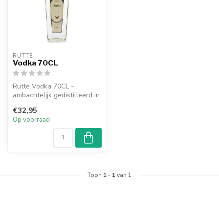
RUTTE
Vodka 70CL
Rutte Vodka 70CL –
ambachtelijk gedistilleerd in
Nederland. Zijdezacht, puur
€32,95
en ...
Op voorraad
Toon
1
-
1
van 1