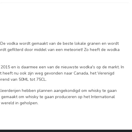
. De vodka wordt gemaakt van de beste lokale granen en wordt
rdt gefilterd door middel van een meteoriet! Zo heeft de wodka
r 2015 en is daarmee een van de nieuwste wodka's op de markt. In
t heeft nu ook zijn weg gevonden naar Canada, het Verenigd
riërend van 50ML tot 75CL.
illeerderijen hebben plannen aangekondigd om whisky te gaan
nd gemaakt om whisky te gaan produceren op het International
e wereld in geholpen.