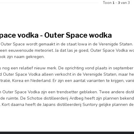
Toon
1
-
3
van 3
pace vodka - Outer Space wodka
Outer Space wordt gemaakt in de staat Iowa in de Verenigde Staten
r een eeuwenoude meteoriet. Ja dat las je goed, Outer Space Vodka wo
ook zijn naam gekregen.
s nog een relatief nieuw merk. De oprichting vond plaats in septembe
d Outer Space Vodka alleen verkocht in de Verenigde Staten, maar he
stralië, Korea en Nederland. Er zijn een aantal varianten te krijgen, va
 Outer Space Vodka zijn een trendsetter gebleken. Twee andere dist
 de ruimte. De Schotse distilleerderij Ardbeg heeft zijn plannen beke
 Kort daarna heeft de Japans distilleerderij Suntory gelijke plannen d