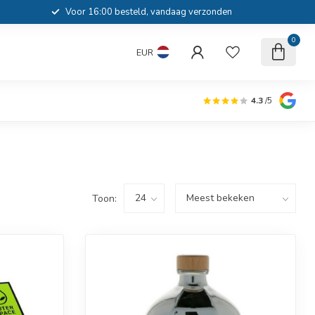
Voor 16:00 besteld, vandaag verzonden
0
EUR
4.3
/5
Toon: