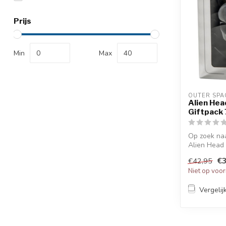
Prijs
Min
Max
OUTER SPA
Alien Hea
Giftpack
Op zoek na
Alien Head 
vor...
€3
€42,95
Niet op voo
Vergelij