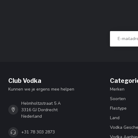
Club Vodka
Categori
Kunnen we je ergens mee helpen
Merken
Soorten
Helmholtzstraat 5 A
Flestype
3316 GJ Dordrecht
Nederland
Land
Vodka Gesch
+31 78 303 2873
Vodka Aanbie