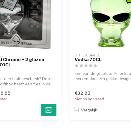
CE
OUTER SPACE
d Chrome + 2 glazen
Vodka 70CL
 70CL
Één van de grootste Amerika
ar een leuk geschenk? Deze
merken door zijn gekke desig
giftbox heeft een fles in de
deze v...
9,95
€32,95
rraad
Niet op voorraad
k
Vergelijk