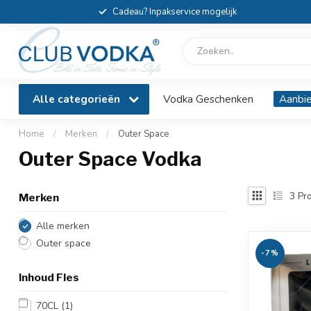
Cadeau? Inpakservice mogelijk
Alle categorieën
Vodka Geschenken
Aanbi
Home
/
Merken
/
Outer Space
Outer Space Vodka
3
Pro
Merken
Alle merken
Outer space
-7%
Inhoud Fles
70CL
(1)