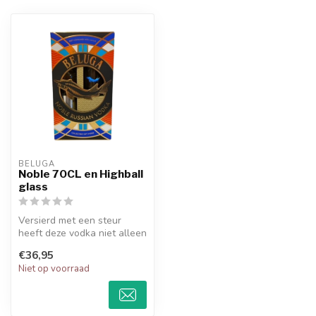
BELUGA
Noble 70CL en Highball
glass
Versierd met een steur
heeft deze vodka niet alleen
een lekkere smaak, maar
€36,95
ook ...
Niet op voorraad