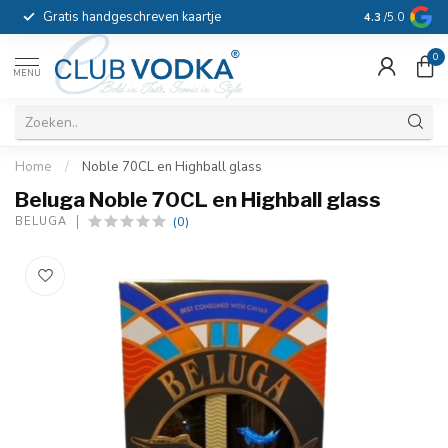
Gratis handgeschreven kaartje
Voor 16:00 b
4.3
/5.0
0
MENU
Home
/
Noble 70CL en Highball glass
Beluga Noble 70CL en Highball glass
(0)
BELUGA