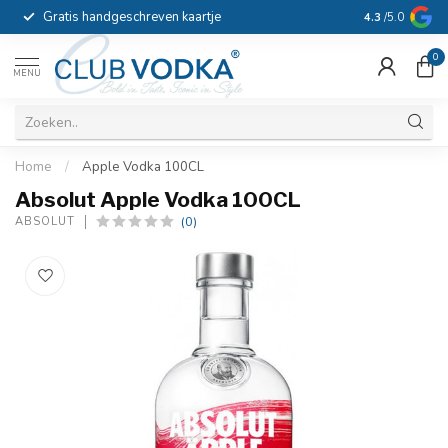
Gratis handgeschreven kaartje
Voor 16:00 b
4.3
/5.0
0
MENU
Home
/
Apple Vodka 100CL
Absolut Apple Vodka 100CL
(0)
ABSOLUT