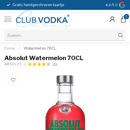
Gratis handgeschreven kaartje
Voor 16:00 b
4.3
/5.0
0
MENU
Home
/
Watermelon 70CL
Absolut Watermelon 70CL
(1)
ABSOLUT