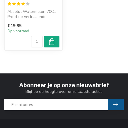
Absolut Watermelon 70CL -
Proef de verfrissende
Watermelon smaak in deze
€19,95
heerlij...
Op voorraad
Abonneer je op onze nieuwsbrief
Blijf op de hoogte over onze laatste acties