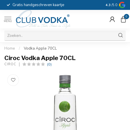
Gratis handgeschreven kaartje
Voor 16:00 b
4.3
/5.0
0
MENU
Home
/
Vodka Apple 70CL
Ciroc Vodka Apple 70CL
(0)
CIROC