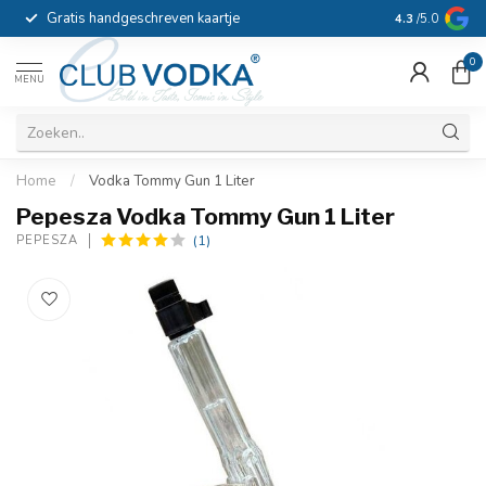
Gratis handgeschreven kaartje
Voor 16:00 b
4.3
/5.0
0
MENU
Home
/
Vodka Tommy Gun 1 Liter
Pepesza Vodka Tommy Gun 1 Liter
(1)
PEPESZA