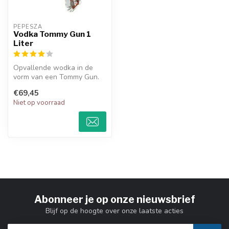
PEPESZA
Vodka Tommy Gun 1
Liter
Opvallende wodka in de
vorm van een Tommy Gun.
Pepesza Vodka 1L is een
€69,45
echte eye...
Niet op voorraad
Abonneer je op onze nieuwsbrief
Blijf op de hoogte over onze laatste acties