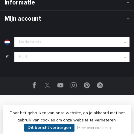
Informatie
Mijn account
€
Door het gebruiken van onze website, ga je akkoord met het
gebruik van cookies om onze website te verbeteren.
© Copyright 2026 Club Vodka
- Powered by
Lightspeed
-
Dit bericht verbergen
Lightspeed design
by
Dyvelopment
Meer over cookies »