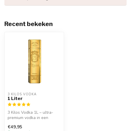
Recent bekeken
3 KILOS VODKA
1 Liter
3 Kilos Vodka 1L – ultra-
premium vodka in een
goudstaafvormige fles.
€49,95
Stijlvol, p...