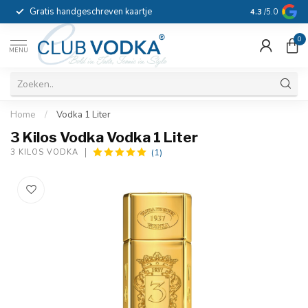
Gratis handgeschreven kaartje
Voor 16:00 b
4.3
/5.0
0
MENU
Home
/
Vodka 1 Liter
3 Kilos Vodka Vodka 1 Liter
(1)
3 KILOS VODKA