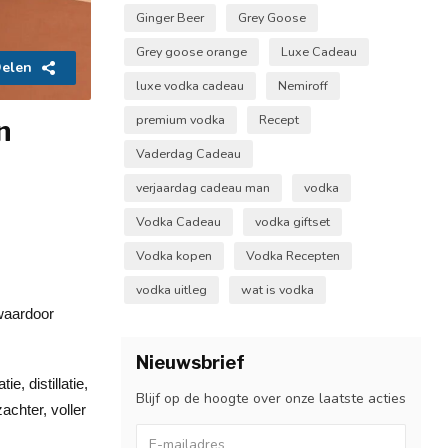
Ginger Beer
Grey Goose
Grey goose orange
Luxe Cadeau
elen
luxe vodka cadeau
Nemiroff
premium vodka
Recept
n
Vaderdag Cadeau
verjaardag cadeau man
vodka
Vodka Cadeau
vodka giftset
Vodka kopen
Vodka Recepten
vodka uitleg
wat is vodka
 waardoor
Nieuwsbrief
, distillatie,
Blijf op de hoogte over onze laatste acties
achter, voller