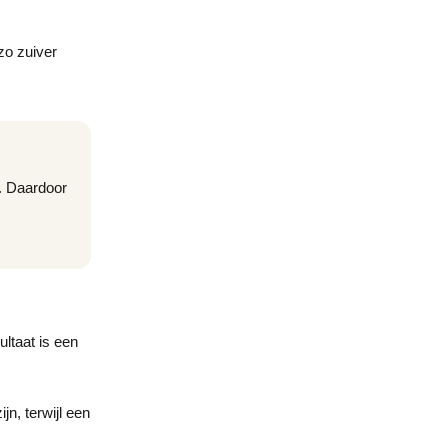
zo zuiver
. Daardoor
ltaat is een
n, terwijl een