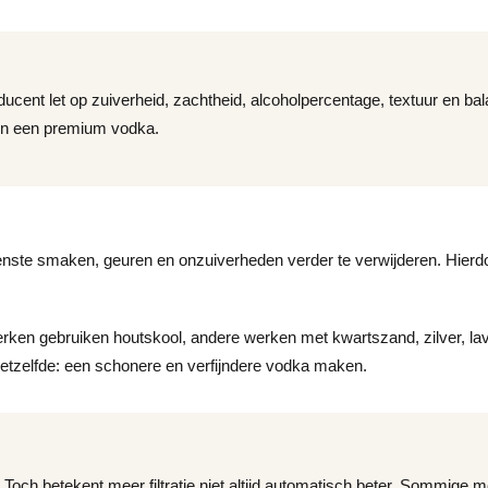
ucent let op zuiverheid, zachtheid, alcoholpercentage, textuur en bal
 en een premium vodka.
gewenste smaken, geuren en onzuiverheden verder te verwijderen. Hierd
rken gebruiken houtskool, andere werken met kwartszand, zilver, lav
t hetzelfde: een schonere en verfijndere vodka maken.
. Toch betekent meer filtratie niet altijd automatisch beter. Sommige 