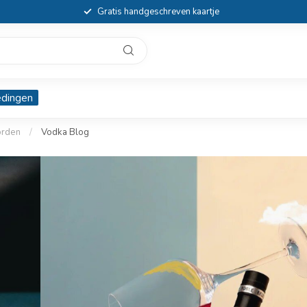
Gratis handgeschreven kaartje
edingen
orden
/
Vodka Blog