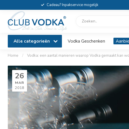
Cadeau? Inpakservice mogelijk
Alle categorieën
Vodka Geschenken
Aanbi
Home
/
Vodka: een aantal manieren waarop Vodka gemaakt kan w
26
MAR
2018