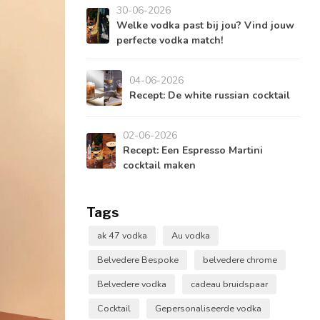
30-06-2026
Welke vodka past bij jou? Vind jouw
perfecte vodka match!
04-06-2026
Recept: De white russian cocktail
02-06-2026
Recept: Een Espresso Martini
cocktail maken
Tags
ak 47 vodka
Au vodka
Belvedere Bespoke
belvedere chrome
Belvedere vodka
cadeau bruidspaar
Cocktail
Gepersonaliseerde vodka