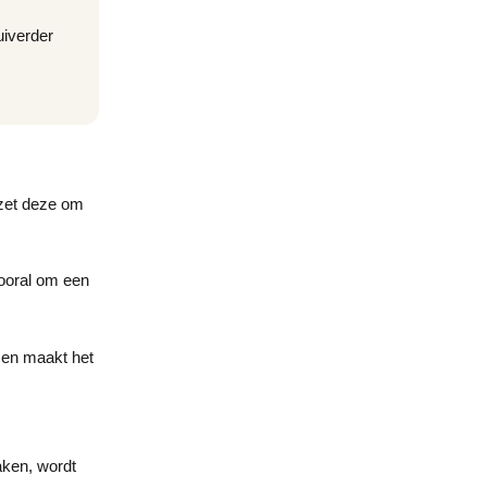
uiverder
 zet deze om
vooral om een
 en maakt het
aken, wordt