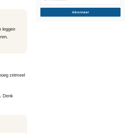
Abonneer
m leggen
eren.
enoeg zetmeel
n. Denk