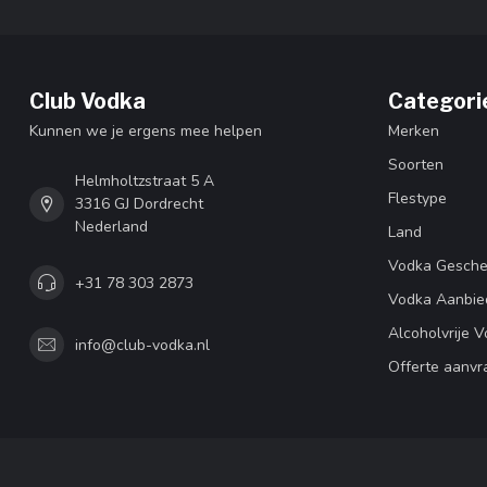
Club Vodka
Categori
Kunnen we je ergens mee helpen
Merken
Soorten
Helmholtzstraat 5 A
Flestype
3316 GJ Dordrecht
Nederland
Land
Vodka Gesch
+31 78 303 2873
Vodka Aanbie
Alcoholvrije 
info@club-vodka.nl
Offerte aanvr