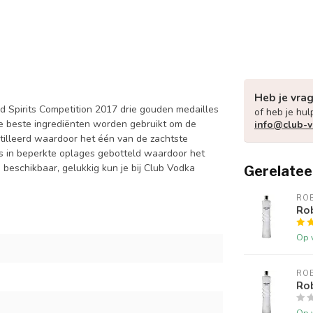
Heb je vra
d Spirits Competition 2017 drie gouden medailles
of heb je hul
e beste ingrediënten worden gebruikt om de
info@club-v
tilleerd waardoor het één van de zachtste
hts in beperkte oplages gebotteld waardoor het
s beschikbaar, gelukkig kun je bij Club Vodka
Gerelatee
ROB
Ro
Op 
ROB
Rob
Op 