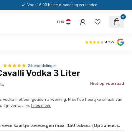
Voor 16:00 besteld, vandaag verzonden
0
EUR
4.3
/5
2 beoordelingen
avalli Vodka 3 Liter
Niet op voorraad
btw
es vodka met een gouden afwerking. Proef de heerlijke smaak van
aat je verrassen.
Lees meer
.
reven kaartje toevoegen max. 150 tekens (Optioneel)::