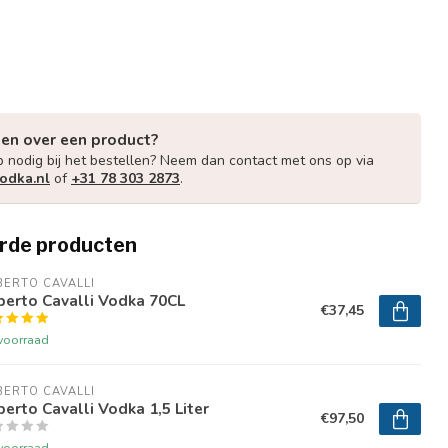
gen over een product?
p nodig bij het bestellen? Neem dan contact met ons op via
odka.nl
of
+31 78 303 2873
.
rde producten
ERTO CAVALLI
berto Cavalli Vodka 70CL
€37,45
voorraad
ERTO CAVALLI
erto Cavalli Vodka 1,5 Liter
€97,50
voorraad