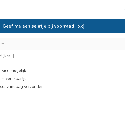
Geef me een seintje bij voorraad
gen.
lijken
rvice mogelijk
hreven kaartje
eld, vandaag verzonden