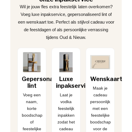
Wil je jouw fles extra feestelijk laten overkomen?
Voeg luxe inpakservice, gepersonaliseerd lint of
een wenskaart toe. Perfect als stijlvol cadeau voor
de feestdagen of als persoonlijke verrassing
tijdens Oud & Nieuw.
Gepersonaliseerd
Luxe
Wenskaart
lint
inpakservice
Maak je
Voeg een
Laat je
cadeau
naam,
vodka
persoonlijk
korte
feestelijk
met een
boodschap
inpakken
feestelijke
of
zodat het
boodschap
feestelijke
cadeau
voor de