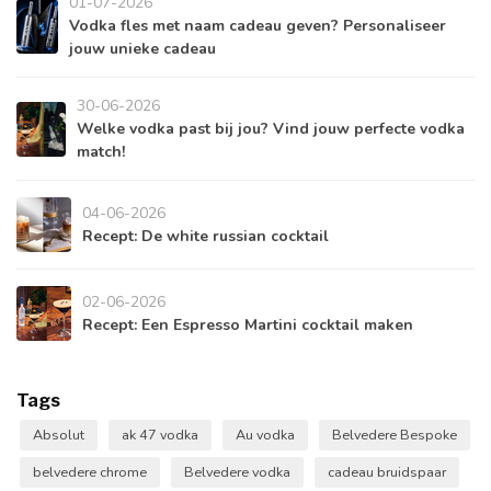
01-07-2026
Vodka fles met naam cadeau geven? Personaliseer
jouw unieke cadeau
30-06-2026
Welke vodka past bij jou? Vind jouw perfecte vodka
match!
04-06-2026
Recept: De white russian cocktail
02-06-2026
Recept: Een Espresso Martini cocktail maken
Tags
Absolut
ak 47 vodka
Au vodka
Belvedere Bespoke
belvedere chrome
Belvedere vodka
cadeau bruidspaar