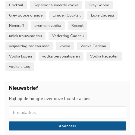
Cocktail
Gepersonaliseerde vodka
Grey Goose
Grey goose orange
Limoen Cocktail
Luxe Cadeau
Nemiroff
premium vodka
Recept
uniek trouwcadeau
Vaderdag Cadeau
verjaardag cadeau man
vodka
Vodka Cadeau
Vodka kopen
vodka personaliseren
Vodka Recepten
vodka uitleg
Nieuwsbrief
Blijf op de hoogte over onze laatste acties
Abonneer