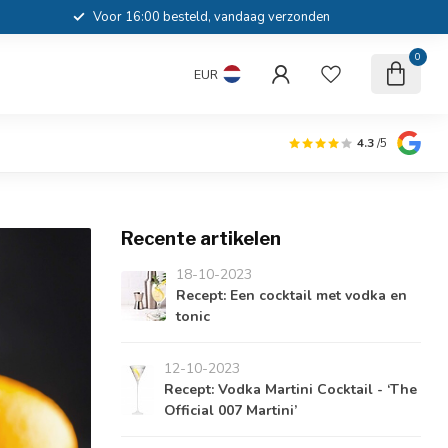
Voor 16:00 besteld, vandaag verzonden
0
EUR
4.3
/5
Recente artikelen
18-10-2023
Recept: Een cocktail met vodka en
tonic
12-10-2023
Recept: Vodka Martini Cocktail - ‘The
Official 007 Martini’