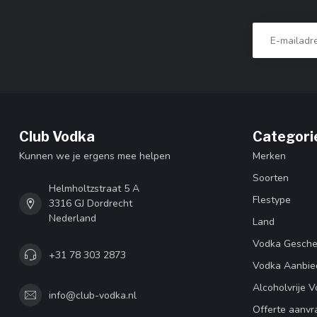
Club Vodka
Categori
Kunnen we je ergens mee helpen
Merken
Soorten
Helmholtzstraat 5 A
Flestype
3316 GJ Dordrecht
Nederland
Land
Vodka Gesch
+31 78 303 2873
Vodka Aanbie
Alcoholvrije 
info@club-vodka.nl
Offerte aanvr