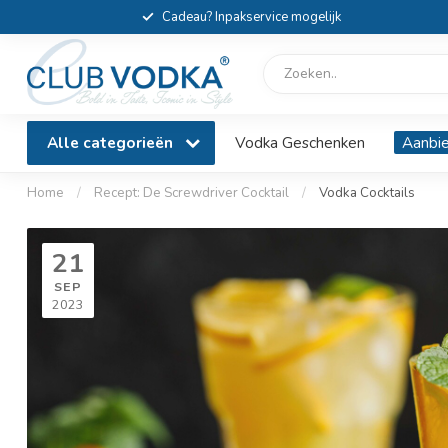
Cadeau? Inpakservice mogelijk
Alle categorieën
Vodka Geschenken
Aanbi
Home
/
Recept: De Screwdriver Cocktail
/
Vodka Cocktails
21
SEP
2023