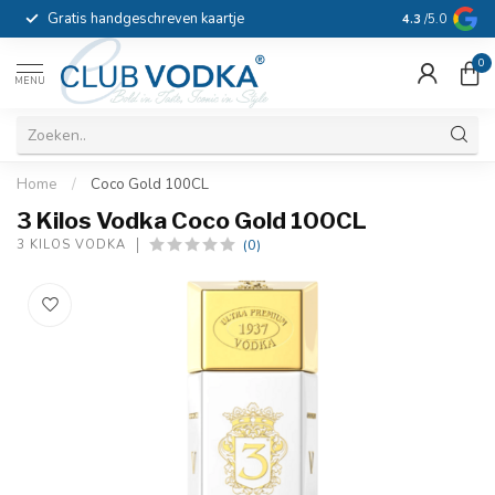
Gratis handgeschreven kaartje
Voor 16:00 b
4.3
/5.0
0
MENU
Home
/
Coco Gold 100CL
3 Kilos Vodka Coco Gold 100CL
(0)
3 KILOS VODKA