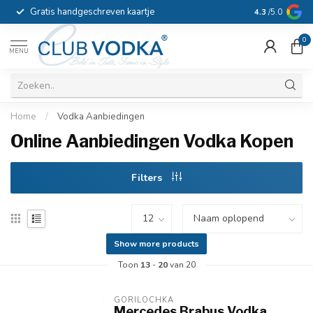
Gratis handgeschreven kaartje
Voor 16:00 b
4.3
/5.0
0
MENU
Home
/
Vodka Aanbiedingen
Online Aanbiedingen Vodka Kopen
Filters
Show more products
Toon
13
-
20
van 20
GORILOCHKA
Mercedes Brabus Vodka