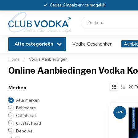
Cadeau? Inpakservice mogelijk
Alle categorieën
Vodka Geschenken
Aanbi
Home
/
Vodka Aanbiedingen
Online Aanbiedingen Vodka K
20
P
Merken
Alle merken
Belvedere
-4%
Calmhead
Crystal head
Debowa