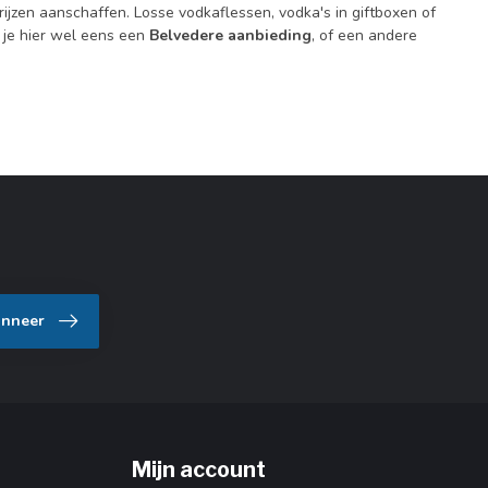
rijzen aanschaffen. Losse vodkaflessen, vodka's in giftboxen of
d je hier wel eens een
Belvedere aanbieding
, of een andere
nneer
Mijn account