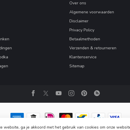
Over ons
Algemene voorwaarden
Disclaimer
Privacy Policy
enken
Betaalmethoden
dingen
Verzenden & retourneren
Vodka
Klantenservice
agen
Sitemap
e website, ga je akkoord met het gebruik van cookies om onze websit
ight 2026 Club Vodka
- Powered by
Lightspeed
-
Lightspeed design
by
Dyve