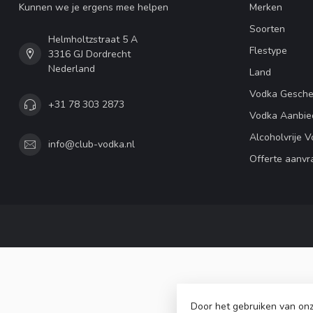
Kunnen we je ergens mee helpen
Merken
Soorten
Helmholtzstraat 5 A
Flestype
3316 GJ Dordrecht
Nederland
Land
Vodka Gesch
+31 78 303 2873
Vodka Aanbie
Alcoholvrije 
info@club-vodka.nl
Offerte aanvr
Door het gebruiken van onz
© Copyr