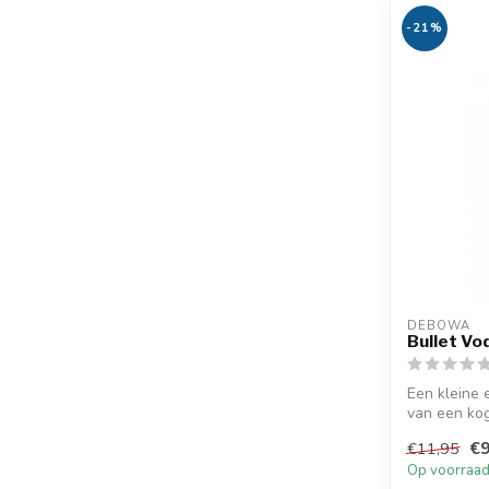
-21%
DEBOWA
Bullet Vo
Een kleine 
van een kog
€9
€11,95
Op voorraa