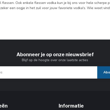
l flessen. Ook enkele flessen vodka kun je bij ons voor hele scherpe p
zeker een oogje in het zuil voor jouw favoriete vodka's. Wie weet vin
Abonneer je op onze nieuwsbrief
Blijf op de hoogte over onze laatste acties
Abo
eën
Informatie