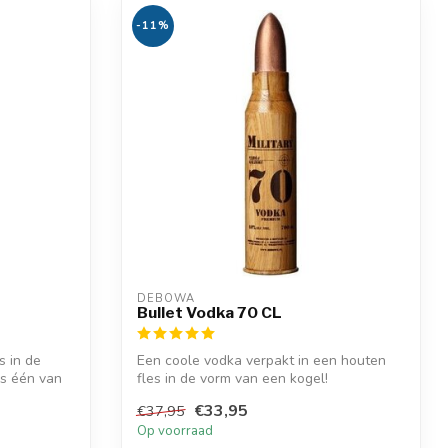
-11%
DEBOWA
Bullet Vodka 70 CL
s in de
Een coole vodka verpakt in een houten
s één van
fles in de vorm van een kogel!
€33,95
€37,95
Op voorraad