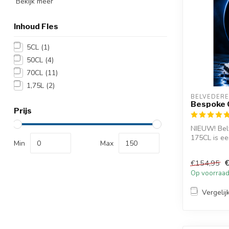
Bekijk meer
Inhoud Fles
5CL
(1)
50CL
(4)
70CL
(11)
1,75L
(2)
BELVEDERE
Bespoke 
Prijs
NIEUW! Bel
175CL is e
Min
Max
Poolse rogge
€154,95
Op voorraa
Vergelij