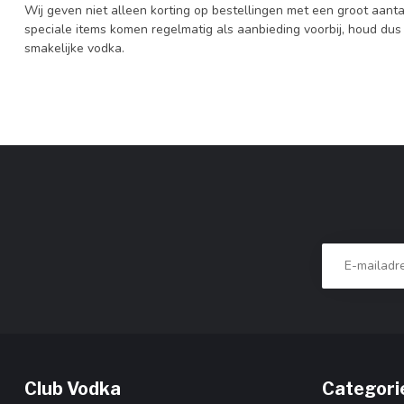
Wij geven niet alleen korting op bestellingen met een groot aanta
speciale items komen regelmatig als aanbieding voorbij, houd dus 
smakelijke vodka.
Club Vodka
Categori