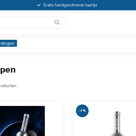
Gratis handgeschreven kaartje
edingen
open
roducten
-4%