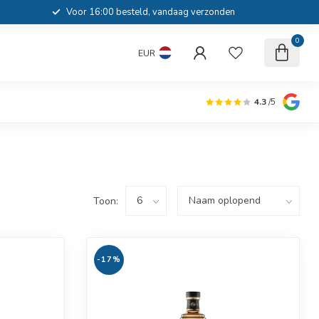
Voor 16:00 besteld, vandaag verzonden
0
EUR
4.3
/5
Toon:
-17%