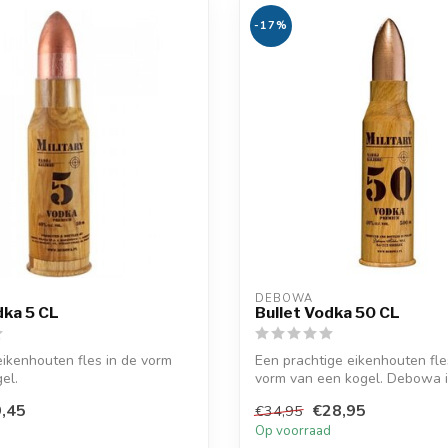
-17%
DEBOWA
dka 5 CL
Bullet Vodka 50 CL
eikenhouten fles in de vorm
Een prachtige eikenhouten fle
el.
vorm van een kogel. Debowa i
de he...
,45
€28,95
€34,95
d
Op voorraad