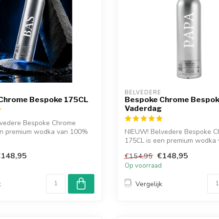
BELVEDERE
Chrome Bespoke 175CL
Bespoke Chrome Bespok
Vaderdag
vedere Bespoke Chrome
en premium wodka van 100%
NIEUW! Belvedere Bespoke C
...
175CL is een premium wodka
Poolse rogge...
€148,95
€148,95
€154,95
d
Op voorraad
k
Vergelijk