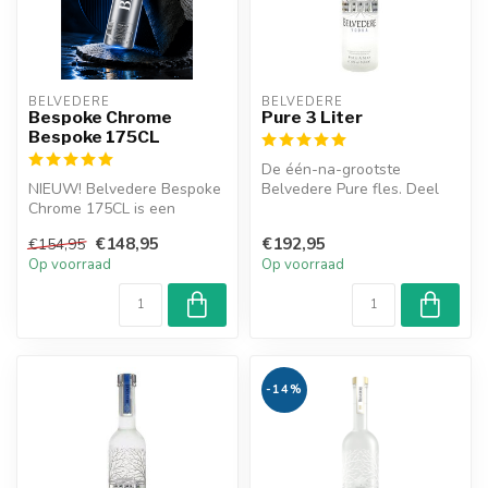
BELVEDERE
BELVEDERE
Bespoke Chrome
Pure 3 Liter
Bespoke 175CL
De één-na-grootste
NIEUW! Belvedere Bespoke
Belvedere Pure fles. Deel
Chrome 175CL is een
het samen met je vrienden
premium wodka van 100%
en geniet...
€148,95
€192,95
€154,95
Poolse rogge...
Op voorraad
Op voorraad
-14%