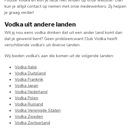
Poolse Vodka en kun je deze niet vinden op onze website? Dan
kun je altijd contact op nemen met onze medewerkers. Zij helpen
je graag verder!
Vodka uit andere landen
Wil jij nou eens vodka drinken dat uit een ander land komt dan
dat je gewend bent? Geen probleem,want Club Vodka heeft
verschillende vodka's uit diverse landen.
Wij bieden vodka's aan die komen uit de volgende landen:
•
Vodka Italië
•
Vodka Duitsland
•
Vodka Frankrijk
•
Vodka Japan
•
Vodka Nederland
•
Vodka Polen
•
Vodka Rusland
•
Vodka Verenigde Staten
•
Vodka Zweden
•
Vodka Zwitserland