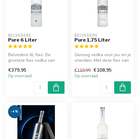
BELVEDERE
BELVEDERE
Pure 6 Liter
Pure 1,75 Liter
Belvedere 6L fles. De
Genoeg vodka voor jou en je
grootste fles vodka van
vrienden. Met deze fles van
Belvedere. Een exclusieve
1,75L met verlichting ko...
€379,95
€108,95
€110,95
fles met...
Op voorraad
Op voorraad
-4%