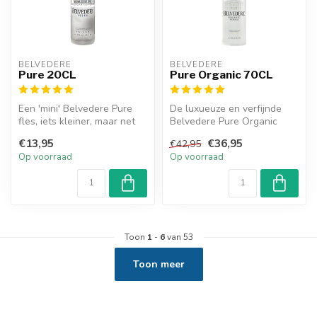
BELVEDERE
BELVEDERE
Pure 20CL
Pure Organic 70CL
Een 'mini' Belvedere Pure
De luxueuze en verfijnde
fles, iets kleiner, maar net
Belvedere Pure Organic
zo lekker.
vodka, de vodka is zo puur
€13,95
€36,95
€42,95
dat ...
Op voorraad
Op voorraad
Toon
1
-
6
van 53
Toon meer